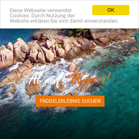
OK
Diese Webseite verwendet
EN
Cookies. Durch Nutzung der
Website erklären Sie sich damit einverstanden.
Ab aufs
Wasser!
PADDELERLEBNIS SUCHEN