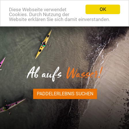
OK
Diese Webseite verwendet
EN
Cookies. Durch Nutzung der
Website erklären Sie sich damit einverstanden.
Ab aufs
Wasser!
PADDELERLEBNIS SUCHEN