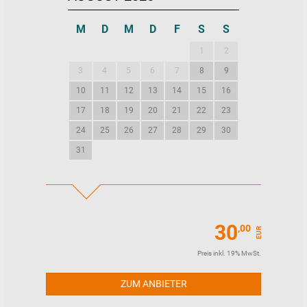
M
D
M
D
F
S
S
M
D
M
1
2
1
2
3
4
5
6
7
8
9
7
8
9
10
11
12
13
14
15
16
14
15
16
17
18
19
20
21
22
23
21
22
23
24
25
26
27
28
29
30
28
29
30
31
30
,00
EUR
Preis inkl. 19% MwSt.
ZUM ANBIETER