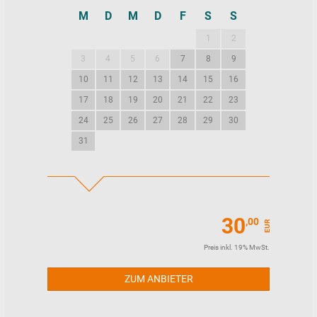
M
D
M
D
F
S
S
M
D
M
1
2
1
2
3
4
5
6
7
8
9
7
8
9
10
11
12
13
14
15
16
14
15
16
17
18
19
20
21
22
23
21
22
23
24
25
26
27
28
29
30
28
29
30
31
30
,00
EUR
Preis inkl. 19% MwSt.
ZUM ANBIETER