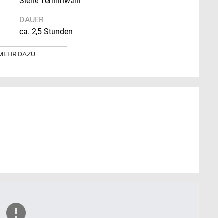
Siehe Terminwahl
DAUER
ca. 2,5 Stunden
MEHR DAZU
es auf die Peenesafari ins Peenetal und damit auf
, dem Biber. Mit ein bißchen Glück bekommen wir
reuer kennen sich im Gebiet sehr gut aus und bringen
e.