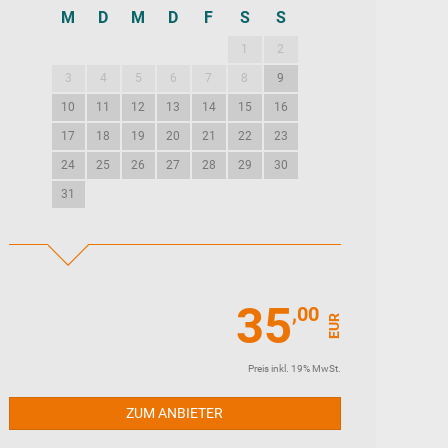
M
D
M
D
F
S
S
M
D
M
D
1
2
1
2
3
3
4
5
6
7
8
9
7
8
9
10
10
11
12
13
14
15
16
14
15
16
17
17
18
19
20
21
22
23
21
22
23
24
24
25
26
27
28
29
30
28
29
30
31
35
,00
EUR
Preis inkl. 19% MwSt.
ZUM ANBIETER