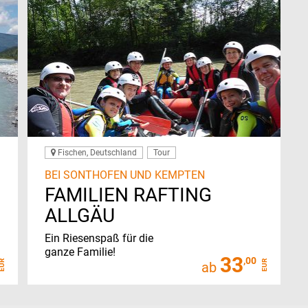
Fischen, Deutschland
Tour
BEI SONTHOFEN UND KEMPTEN
FAMILIEN RAFTING
ALLGÄU
Ein Riesenspaß für die
ganze Familie!
33
,00
EUR
EUR
ab