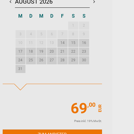
AUGUST 2026
SEPTEMBER 20
M
D
M
D
F
S
S
M
D
M
D
1
2
1
2
3
3
4
5
6
7
8
9
7
8
9
10
10
11
12
13
14
15
16
14
15
16
17
17
18
19
20
21
22
23
21
22
23
24
24
25
26
27
28
29
30
28
29
30
31
69
,00
EUR
Preis inkl. 19% MwSt.