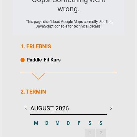
wrong.
This page didn't load Google Maps correctly. See the
JavaScript console for technical details.
1. ERLEBNIS
Paddle-Fit Kurs
2. TERMIN
AUGUST 2026
SEPTEMBE
M
D
M
D
F
S
S
M
D
M
1
2
1
2