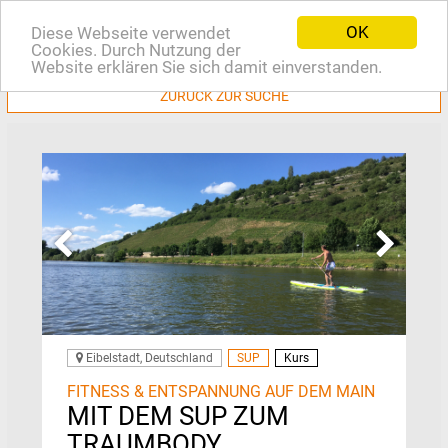
OK
Diese Webseite verwendet
EN
Cookies. Durch Nutzung der
Website erklären Sie sich damit einverstanden.
ZURÜCK ZUR SUCHE
Eibelstadt, Deutschland
SUP
Kurs
FITNESS & ENTSPANNUNG AUF DEM MAIN
MIT DEM SUP ZUM
TRAUMBODY