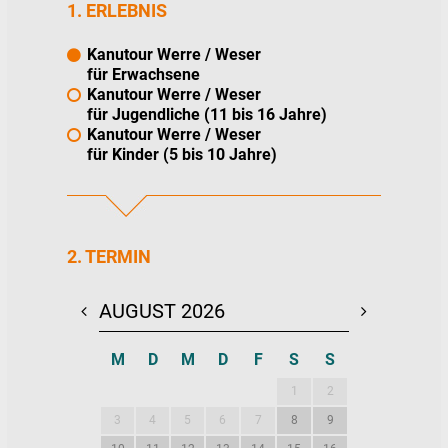
1. ERLEBNIS
Kanutour Werre / Weser
für Erwachsene
Kanutour Werre / Weser
für Jugendliche (11 bis 16 Jahre)
Kanutour Werre / Weser
für Kinder (5 bis 10 Jahre)
2. TERMIN
AUGUST 2026
SEPTEMBE
M
D
M
D
F
S
S
M
D
M
1
2
1
2
3
4
5
6
7
8
9
7
8
9