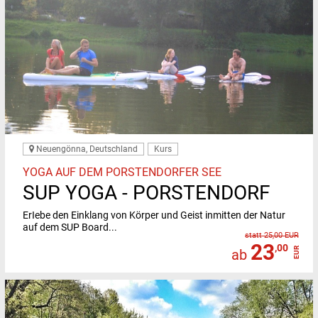
Neuengönna, Deutschland
Kurs
YOGA AUF DEM PORSTENDORFER SEE
SUP YOGA - PORSTENDORF
ErIebe den Einklang von Körper und Geist inmitten der Natur
auf dem SUP Board...
statt 25,00 EUR
23
,00
EUR
ab