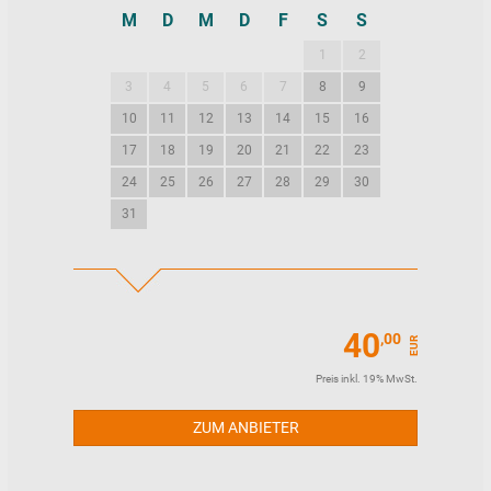
M
D
M
D
F
S
S
M
D
M
1
2
1
2
3
4
5
6
7
8
9
7
8
9
10
11
12
13
14
15
16
14
15
16
17
18
19
20
21
22
23
21
22
23
24
25
26
27
28
29
30
28
29
30
31
40
,00
EUR
Preis inkl. 19% MwSt.
ZUM ANBIETER