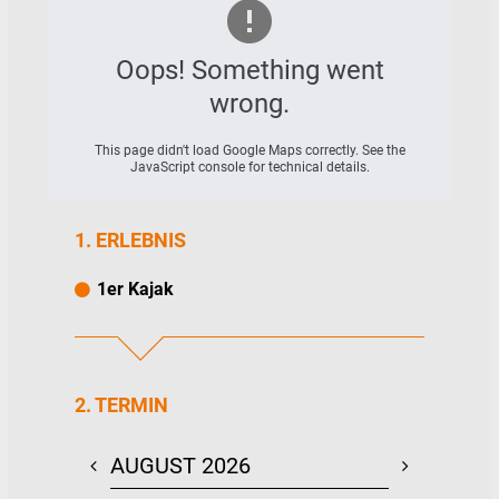
Schleusengraben Richtung Bergedorf.
Entlang der Kanutouren gibt es viele Stellen
für Picknick- oder Badepausen.
Oops! Something went
Eine kostenlose Übersichtskarte erleichtert
wrong.
die Navigation.
This page didn't load Google Maps correctly. See the
JavaScript console for technical details.
1. ERLEBNIS
1er Kajak
2. TERMIN
AUGUST 2026
SEPTEMBE