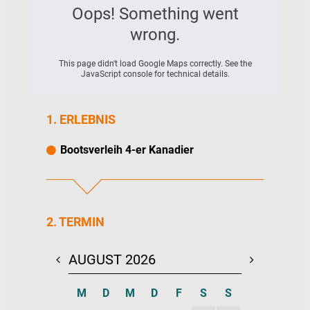
Oops! Something went
und sofort lospaddeln.
wrong.
This page didn't load Google Maps correctly. See the
JavaScript console for technical details.
1. ERLEBNIS
Bootsverleih 4-er Kanadier
2. TERMIN
AUGUST 2026
SEPTEMBE
M
D
M
D
F
S
S
M
D
M