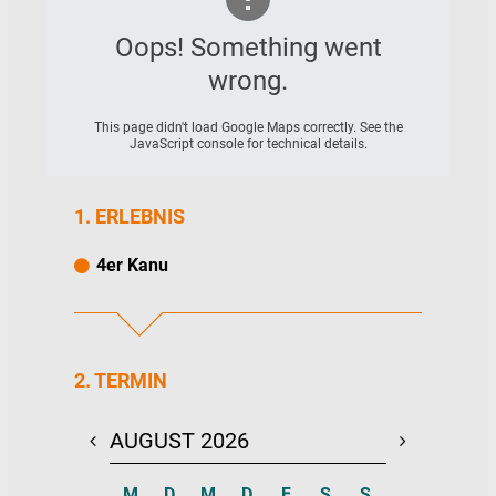
für Picknick- oder Badepausen.
Oops! Something went
Eine kostenlose Übersichtskarte erleichtert
die Navigation.
wrong.
This page didn't load Google Maps correctly. See the
JavaScript console for technical details.
1. ERLEBNIS
4er Kanu
2. TERMIN
AUGUST 2026
SEPTEMBE
M
D
M
D
F
S
S
M
D
M