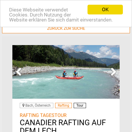
OK
Diese Webseite verwendet
EN
Cookies. Durch Nutzung der
Website erklären Sie sich damit einverstanden.
ZURÜCK ZUR SUCHE
Bach, Österreich
Rafting
Tour
RAFTING TAGESTOUR
CANADIER RAFTING AUF
DEM LECH