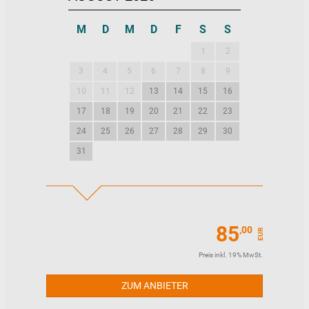
M
D
M
D
F
S
S
M
D
M
1
2
1
2
3
4
5
6
7
8
9
7
8
9
10
11
12
13
14
15
16
14
15
16
17
18
19
20
21
22
23
21
22
23
24
25
26
27
28
29
30
28
29
30
31
85
,00
EUR
Preis inkl. 19% MwSt.
ZUM ANBIETER