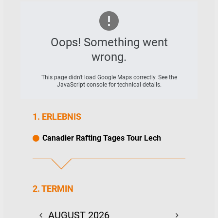
zum spritzigen Vergnügen. Die Tour beginnt
selbstverständlich mit einer ausgiebigen
Sicherheitseinweisung und Übungen zum
richtigen Umgang mit Boot und Paddel.
Oops! Something went
Außerdem geben wir viele Tipps zum
Einschätzen der Strömungen und
wrong.
Hindernisse auf dem Fluss. Die Teams
werden natürlich durch unsere erfahrenen
This page didn't load Google Maps correctly. See the
Guides in Kajaks begleitet.
JavaScript console for technical details.
1. ERLEBNIS
Canadier Rafting Tages Tour Lech
2. TERMIN
AUGUST 2026
SEPTEMBE