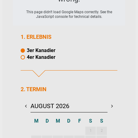
This page didn't load Google Maps correctly. See the
JavaScript console for technical details.
1. ERLEBNIS
3er Kanadier
4er Kanadier
2. TERMIN
AUGUST 2026
SEPTEMBE
M
D
M
D
F
S
S
M
D
M
1
2
1
2