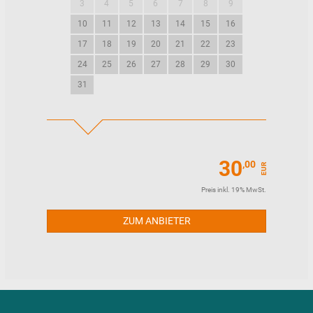
3
4
5
6
7
8
9
7
8
9
10
11
12
13
14
15
16
14
15
16
17
18
19
20
21
22
23
21
22
23
24
25
26
27
28
29
30
28
29
30
31
30
,00
EUR
Preis inkl. 19% MwSt.
ZUM ANBIETER