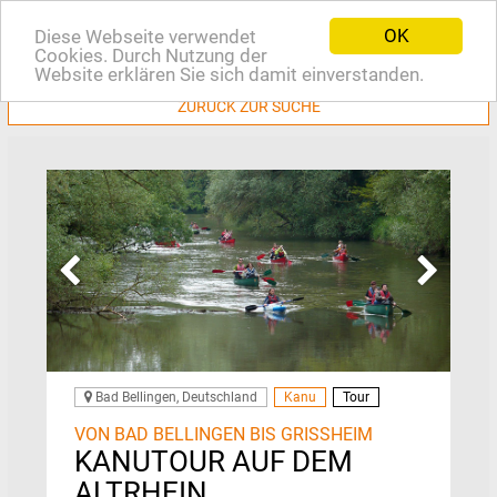
OK
Diese Webseite verwendet
EN
Cookies. Durch Nutzung der
Website erklären Sie sich damit einverstanden.
ZURÜCK ZUR SUCHE
Bad Bellingen, Deutschland
Kanu
Tour
VON BAD BELLINGEN BIS GRISSHEIM
KANUTOUR AUF DEM
ALTRHEIN