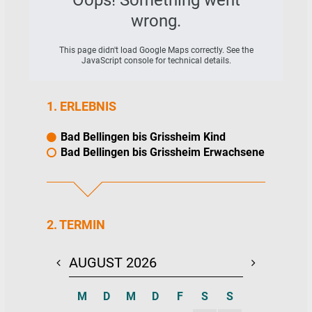
Oops! Something went
Nahverkehr zurück nach Bad Bellingen zur
wrong.
Kanustation.
This page didn't load Google Maps correctly. See the
JavaScript console for technical details.
1. ERLEBNIS
Bad Bellingen bis Grissheim Kind
Bad Bellingen bis Grissheim Erwachsene
2. TERMIN
AUGUST 2026
SEPTEMBE
M
D
M
D
F
S
S
M
D
M