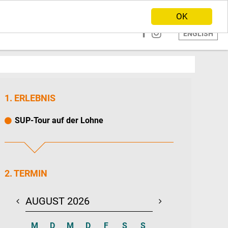
ANBIETER WERDEN
HOME
OK
ENGLISH
1. ERLEBNIS
SUP-Tour auf der Lohne
2. TERMIN
AUGUST 2026
SEPTEMBER 20
M
D
M
D
F
S
S
M
D
M
D