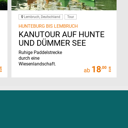
Lembruch, Deutschland
Tour
HUNTEBURG BIS LEMBRUCH
KANUTOUR AUF HUNTE
UND DÜMMER SEE
Ruhige Paddelstrecke
durch eine
Wiesenlandschaft.
18
,00
EUR
EUR
ab