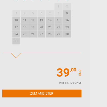
1
2
1
2
3
3
4
5
6
7
8
9
7
8
9
10
10
11
12
13
14
15
16
14
15
16
17
17
18
19
20
21
22
23
21
22
23
24
24
25
26
27
28
29
30
28
29
30
31
39
,00
EUR
Preis inkl. 19% MwSt.
ZUM ANBIETER