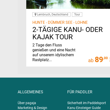
Lembruch, Deutschland
Tour
HUNTE - DÜMMER SEE - LOHNE
2-TÄGIGE KANU- ODER
KAJAK TOUR
2 Tage den Fluss
genießen und eine Nacht
auf unserem idylischem
89
,00
Rastplatz...
ab
ALLGEMEINES
FÜR PADDLER
Über pagaja
Sicherheit im Paddelsport
Marketing & Design
Kanu Einsteiger Guide