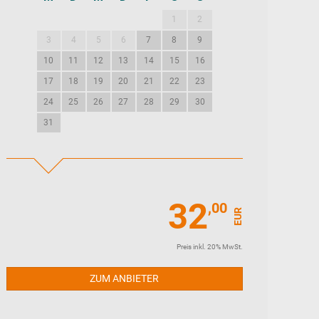
1
2
1
2
3
3
4
5
6
7
8
9
7
8
9
10
10
11
12
13
14
15
16
14
15
16
17
17
18
19
20
21
22
23
21
22
23
24
24
25
26
27
28
29
30
28
29
30
31
32
,00
EUR
Preis inkl. 20% MwSt.
ZUM ANBIETER