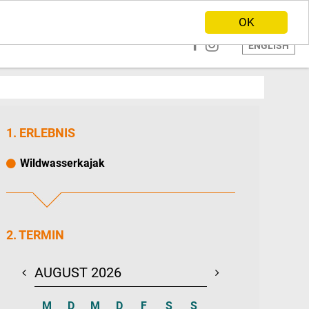
ANBIETER WERDEN
HOME
OK
ENGLISH
1. ERLEBNIS
Wildwasserkajak
2. TERMIN
AUGUST 2026
SEPTEMBER 20
M
D
M
D
F
S
S
M
D
M
D