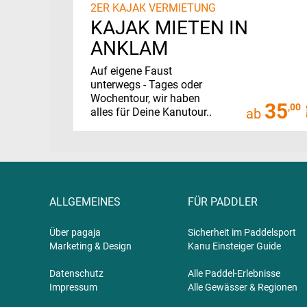
2ER KAJAK VERMIETUNG
KAJAK MIETEN IN
ANKLAM
Auf eigene Faust
unterwegs - Tages oder
Wochentour, wir haben
35
,00
alles für Deine Kanutour..
ab
ALLGEMEINES
FÜR PADDLER
Über pagaja
Sicherheit im Paddelsport
Marketing & Design
Kanu Einsteiger Guide
Datenschutz
Alle Paddel-Erlebnisse
Impressum
Alle Gewässer & Regionen