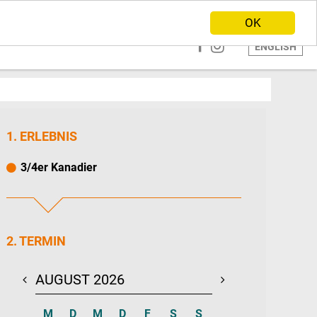
ANBIETER WERDEN
HOME
OK
ENGLISH
1. ERLEBNIS
3/4er Kanadier
2. TERMIN
AUGUST 2026
SEPTEMBER 20
M
D
M
D
F
S
S
M
D
M
D