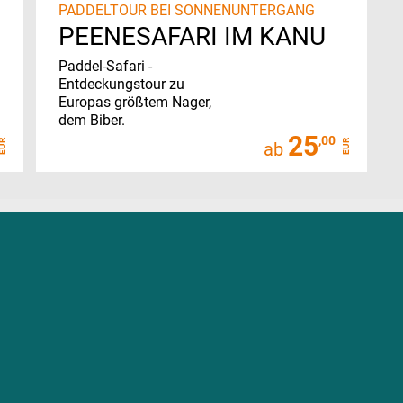
PADDELTOUR BEI SONNENUNTERGANG
PEENESAFARI IM KANU
Paddel-Safari -
Entdeckungstour zu
Europas größtem Nager,
dem Biber.
25
,00
EUR
EUR
ab