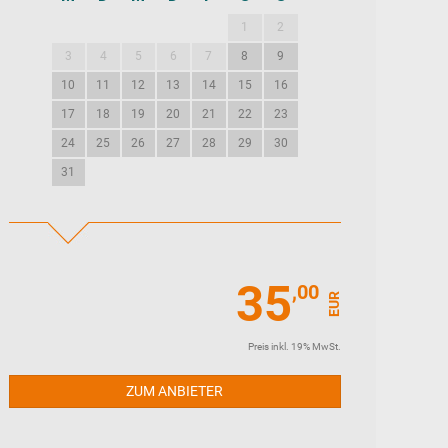
1
2
1
2
3
3
4
5
6
7
8
9
7
8
9
10
10
11
12
13
14
15
16
14
15
16
17
17
18
19
20
21
22
23
21
22
23
24
24
25
26
27
28
29
30
28
29
30
31
35
,00
EUR
Preis inkl. 19% MwSt.
ZUM ANBIETER