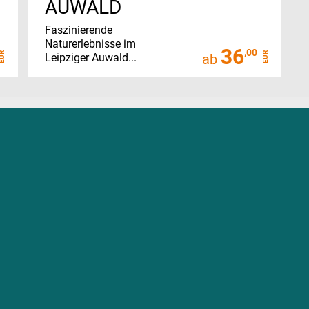
AUWALD
Faszinierende
Naturerlebnisse im
36
,00
EUR
EUR
Leipziger Auwald...
ab