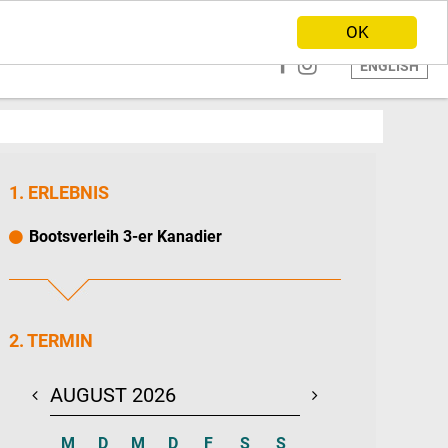
ANBIETER WERDEN
HOME
OK
ENGLISH
1. ERLEBNIS
Bootsverleih 3-er Kanadier
2. TERMIN
AUGUST 2026
SEPTEMBER 20
M
D
M
D
F
S
S
M
D
M
D