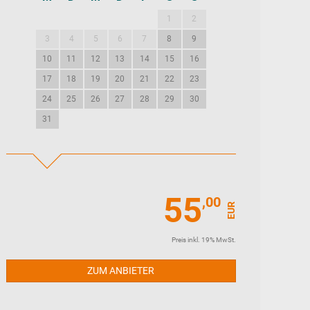
1
2
1
2
3
3
4
5
6
7
8
9
7
8
9
10
10
11
12
13
14
15
16
14
15
16
17
17
18
19
20
21
22
23
21
22
23
24
24
25
26
27
28
29
30
28
29
30
31
55
,00
EUR
Preis inkl. 19% MwSt.
ZUM ANBIETER