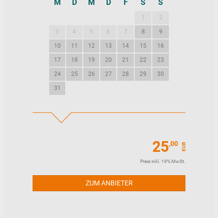
M
D
M
D
F
S
S
M
D
M
1
2
1
2
3
4
5
6
7
8
9
7
8
9
10
11
12
13
14
15
16
14
15
16
17
18
19
20
21
22
23
21
22
23
24
25
26
27
28
29
30
28
29
30
31
25
,00
EUR
Preis inkl. 19% MwSt.
ZUM ANBIETER