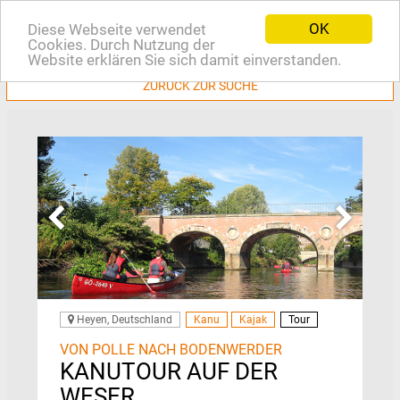
OK
Diese Webseite verwendet
EN
Cookies. Durch Nutzung der
Website erklären Sie sich damit einverstanden.
ZURÜCK ZUR SUCHE
Heyen, Deutschland
Kanu
Kajak
Tour
VON POLLE NACH BODENWERDER
KANUTOUR AUF DER
WESER