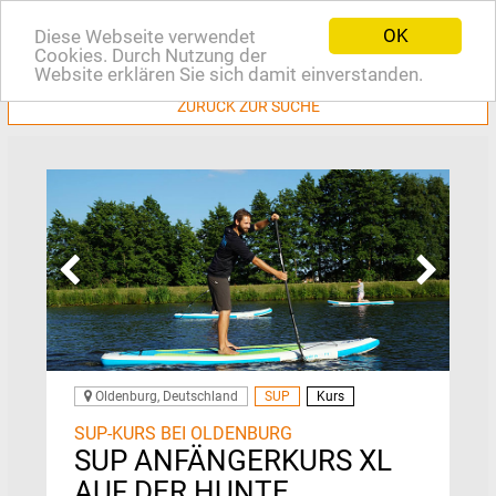
OK
Diese Webseite verwendet
EN
Cookies. Durch Nutzung der
Website erklären Sie sich damit einverstanden.
ZURÜCK ZUR SUCHE
Oldenburg, Deutschland
SUP
Kurs
SUP-KURS BEI OLDENBURG
SUP ANFÄNGERKURS XL
AUF DER HUNTE