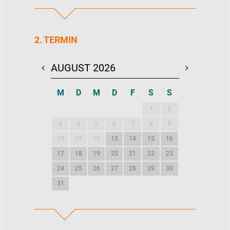
Korrektur falscher bzw. ineffizienter
Bewegungsmuster
Theorieinhalte über die Geschichte und
die Vielfältigkeit des SUP-Sports
2. TERMIN
Die „Lizenz“ dazu, in Zukunft
selbstständig mit dem SUP unterwegs
zu sein bzw. an unseren Touren
AUGUST 2026
SEPTEMBE
teilzunehmen
M
D
M
D
F
S
S
M
D
M
1
2
1
2
3
4
5
6
7
8
9
7
8
9
10
11
12
13
14
15
16
14
15
16
17
18
19
20
21
22
23
21
22
23
24
25
26
27
28
29
30
28
29
30
31