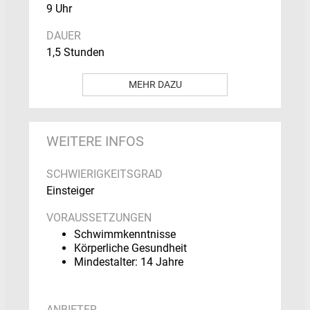
9 Uhr
DAUER
1,5 Stunden
MEHR DAZU
KURSINHALT
Erklärung der SUP- Ausrüstung
WEITERE INFOS
Erste Paddelschläge auf dem Board
Geradeaus paddeln, Kurven und die
SCHWIERIGKEITSGRAD
ersten Tricks
Sowie grundlegende Tipps beim
Einsteiger
Paddeln mit Wind und Welle
Eine kleine Tour auf der Mattsee
VORAUSSETZUNGEN
Schwimmkenntnisse
NICHT VERGESSEN
Körperliche Gesundheit
Badesachen/Neopren bzw.
Mindestalter: 14 Jahre
Sportbekleidung
Handtuch
Sonnenschutz
Etwas zu trinken
ANBIETER