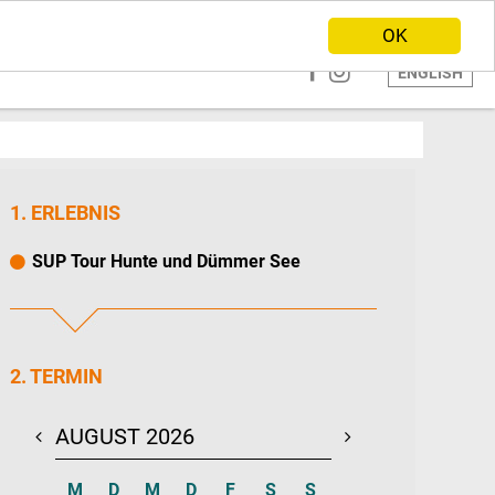
ANBIETER WERDEN
HOME
OK
ENGLISH
1. ERLEBNIS
SUP Tour Hunte und Dümmer See
2. TERMIN
AUGUST 2026
SEPTEMBER 20
M
D
M
D
F
S
S
M
D
M
D