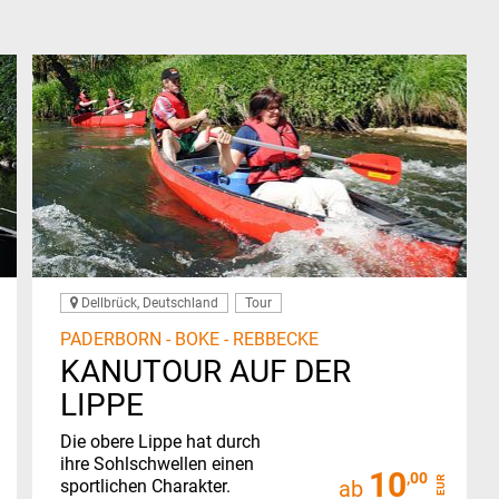
Dellbrück, Deutschland
Tour
PADERBORN - BOKE - REBBECKE
KANUTOUR AUF DER
LIPPE
Die obere Lippe hat durch
ihre Sohlschwellen einen
10
,00
EUR
sportlichen Charakter.
ab