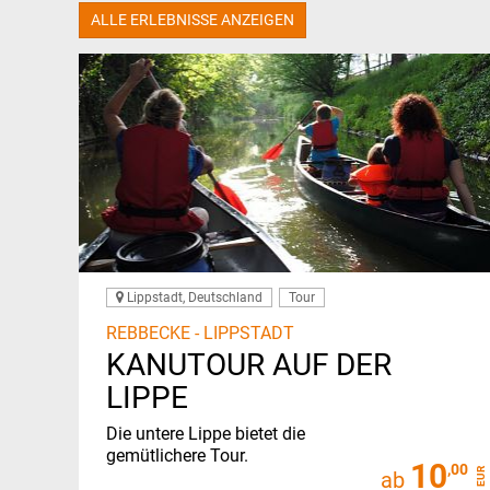
ALLE ERLEBNISSE ANZEIGEN
Lippstadt, Deutschland
Tour
REBBECKE - LIPPSTADT
KANUTOUR AUF DER
LIPPE
Die untere Lippe bietet die
gemütlichere Tour.
10
,00
EUR
ab