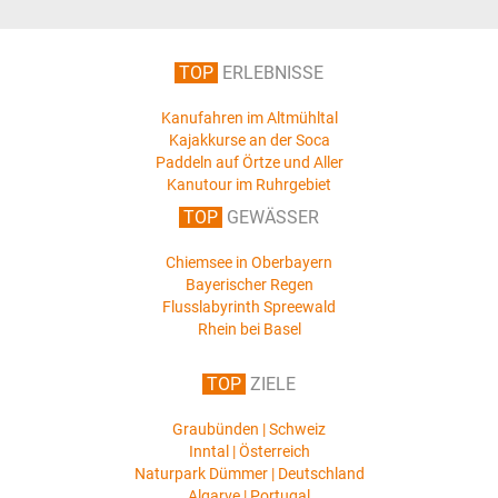
TOP
ERLEBNISSE
Kanufahren im Altmühltal
Kajakkurse an der Soca
Paddeln auf Örtze und Aller
Kanutour im Ruhrgebiet
TOP
GEWÄSSER
Chiemsee in Oberbayern
Bayerischer Regen
Flusslabyrinth Spreewald
Rhein bei Basel
TOP
ZIELE
Graubünden | Schweiz
Inntal | Österreich
Naturpark Dümmer | Deutschland
Algarve | Portugal