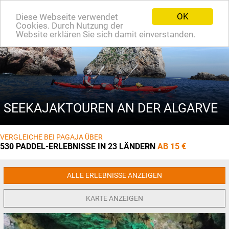
OK
Diese Webseite verwendet
EN
Cookies. Durch Nutzung der
Website erklären Sie sich damit einverstanden.
SEEKAJAKTOUREN AN DER ALGARVE
VERGLEICHE BEI PAGAJA ÜBER
530 PADDEL-ERLEBNISSE IN 23 LÄNDERN
AB 15 €
ALLE ERLEBNISSE ANZEIGEN
KARTE ANZEIGEN