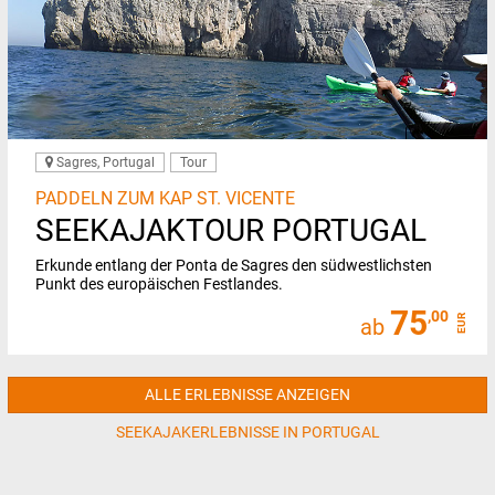
Sagres, Portugal
Tour
PADDELN ZUM KAP ST. VICENTE
SEEKAJAKTOUR PORTUGAL
Erkunde entlang der Ponta de Sagres den südwestlichsten
Punkt des europäischen Festlandes.
75
,00
EUR
ab
ALLE ERLEBNISSE ANZEIGEN
SEEKAJAKERLEBNISSE IN PORTUGAL