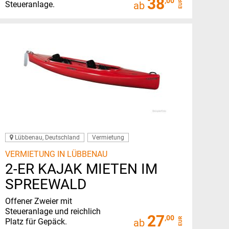
38
,00
EUR
Steueranlage.
ab
Lübbenau, Deutschland
Vermietung
VERMIETUNG IN LÜBBENAU
2-ER KAJAK MIETEN IM
SPREEWALD
Offener Zweier mit
Steueranlage und reichlich
27
,00
EUR
Platz für Gepäck.
ab