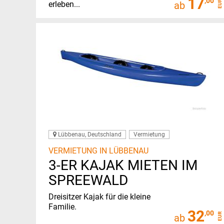
17
,00
EUR
erleben...
ab
Lübbenau, Deutschland
Vermietung
VERMIETUNG IN LÜBBENAU
3-ER KAJAK MIETEN IM
SPREEWALD
Dreisitzer Kajak für die kleine
Familie.
32
,00
EUR
ab