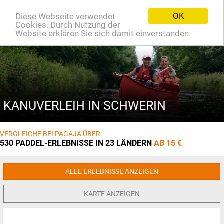
OK
Diese Webseite verwendet
EN
Cookies. Durch Nutzung der
Website erklären Sie sich damit einverstanden.
KANUVERLEIH IN SCHWERIN
VERGLEICHE BEI PAGAJA ÜBER
530 PADDEL-ERLEBNISSE IN 23 LÄNDERN
AB 15 €
ALLE ERLEBNISSE ANZEIGEN
KARTE ANZEIGEN