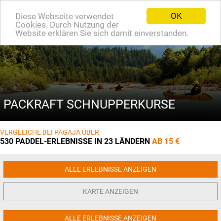
OK
Diese Webseite verwendet
EN
Cookies. Durch Nutzung der
Website erklären Sie sich damit einverstanden.
PACKRAFT SCHNUPPERKURSE
VERGLEICHE BEI PAGAJA ÜBER
530 PADDEL-ERLEBNISSE IN 23 LÄNDERN
AB 15 €
ALLE ERLEBNISSE ANZEIGEN
KARTE ANZEIGEN
ALLE ERLEBNISSE ANZEIGEN