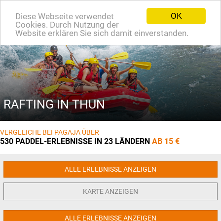
OK
Diese Webseite verwendet
EN
Cookies. Durch Nutzung der
Website erklären Sie sich damit einverstanden.
RAFTING IN THUN
VERGLEICHE BEI PAGAJA ÜBER
530 PADDEL-ERLEBNISSE IN 23 LÄNDERN
AB 15 €
ALLE ERLEBNISSE ANZEIGEN
KARTE ANZEIGEN
ALLE ERLEBNISSE ANZEIGEN