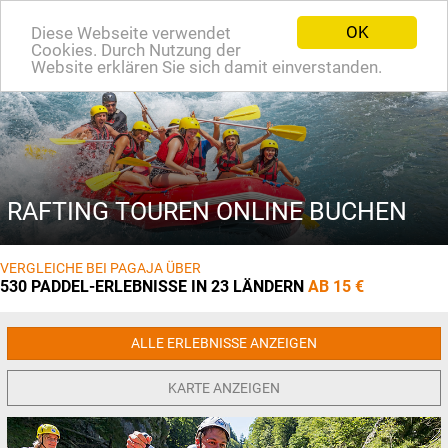
OK
Diese Webseite verwendet
EN
Cookies. Durch Nutzung der
Website erklären Sie sich damit einverstanden.
RAFTING TOUREN ONLINE BUCHEN
VERGLEICHE BEI PAGAJA ÜBER
530 PADDEL-ERLEBNISSE IN 23 LÄNDERN
AB 15 €
ALLE ERLEBNISSE ANZEIGEN
KARTE ANZEIGEN