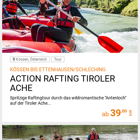
Kössen, Österreich
Tour
KÖSSEN BIS ETTENHAUSEN/SCHLECHING
ACTION RAFTING TIROLER
ACHE
Spritzige Raftingtour durch das wildromantische "Antenloch"
auf der Tiroler Ache...
39
,00
EUR
ab