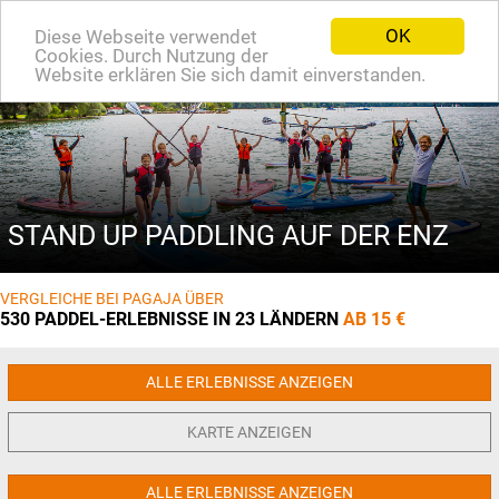
OK
Diese Webseite verwendet
EN
Cookies. Durch Nutzung der
Website erklären Sie sich damit einverstanden.
STAND UP PADDLING AUF DER ENZ
VERGLEICHE BEI PAGAJA ÜBER
530 PADDEL-ERLEBNISSE IN 23 LÄNDERN
AB 15 €
ALLE ERLEBNISSE ANZEIGEN
KARTE ANZEIGEN
ALLE ERLEBNISSE ANZEIGEN