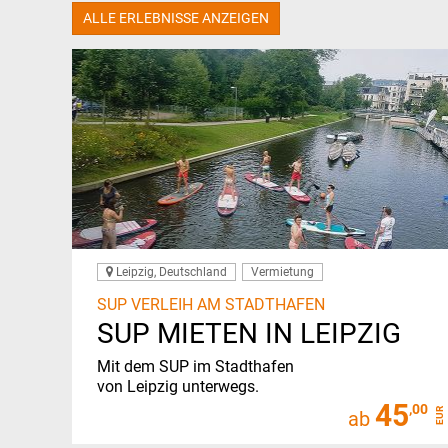
ALLE ERLEBNISSE ANZEIGEN
Leipzig, Deutschland
Vermietung
SUP VERLEIH AM STADTHAFEN
SUP MIETEN IN LEIPZIG
Mit dem SUP im Stadthafen
von Leipzig unterwegs.
45
,00
EUR
ab