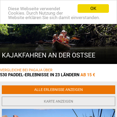
OK
Diese Webseite verwendet
EN
Cookies. Durch Nutzung der
Website erklären Sie sich damit einverstanden.
KAJAKFAHREN AN DER OSTSEE
VERGLEICHE BEI PAGAJA ÜBER
530 PADDEL-ERLEBNISSE IN 23 LÄNDERN
AB 15 €
ALLE ERLEBNISSE ANZEIGEN
KARTE ANZEIGEN