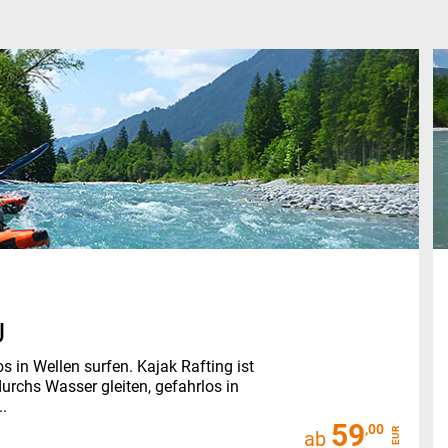
U
 in Wellen surfen. Kajak Rafting ist
urchs Wasser gleiten, gefahrlos in
..
59
,00
EUR
ab