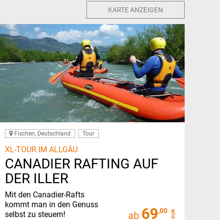
KARTE ANZEIGEN
Fischen, Deutschland
Tour
XL-TOUR IM ALLGÄU
CANADIER RAFTING AUF
DER ILLER
Mit den Canadier-Rafts
kommt man in den Genuss
69
,00
EUR
selbst zu steuern!
ab