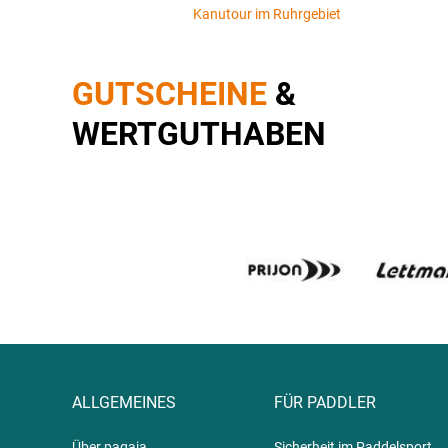
Kanutour im Ruhrgebiet
GUTSCHEINE
&
WERTGUTHABEN
ALLGEMEINES
FÜR PADDLER
Über pagaja
Sicherheit im Paddelsport