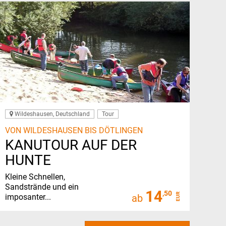
Wildeshausen, Deutschland
Tour
VON WILDESHAUSEN BIS DÖTLINGEN
KANUTOUR AUF DER
HUNTE
Kleine Schnellen,
Sandstrände und ein
14
,50
EUR
imposanter...
ab