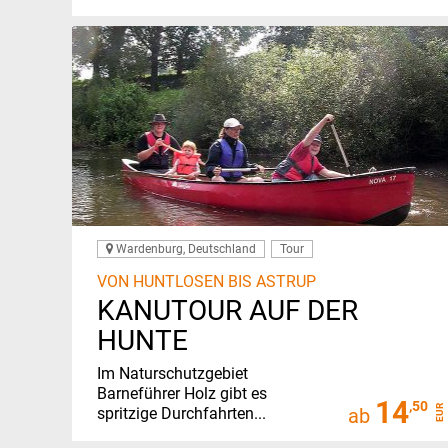
Wardenburg, Deutschland
Tour
VON HUNTLOSEN BIS ASTRUP
KANUTOUR AUF DER
HUNTE
Im Naturschutzgebiet
Barneführer Holz gibt es
14
,50
EUR
spritzige Durchfahrten...
ab