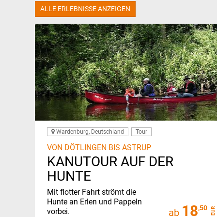
ALLE ERLEBNISSE ANZEIGEN
Wardenburg, Deutschland
Tour
VON DÖTLINGEN BIS ASTRUP
KANUTOUR AUF DER
HUNTE
Mit flotter Fahrt strömt die
Hunte an Erlen und Pappeln
18
,50
EUR
vorbei.
ab