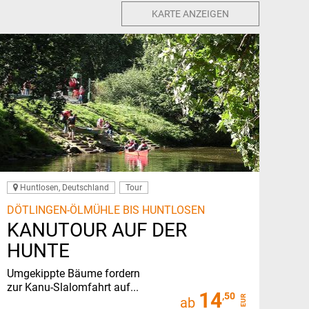
KARTE ANZEIGEN
Huntlosen, Deutschland
Tour
DÖTLINGEN-ÖLMÜHLE BIS HUNTLOSEN
KANUTOUR AUF DER
HUNTE
Umgekippte Bäume fordern
zur Kanu-Slalomfahrt auf...
14
,50
EUR
ab