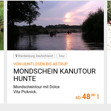
Wardenburg, Deutschland
Tour
VON HUNTLOSEN BIS ASTRUP
MONDSCHEIN KANUTOUR
HUNTE
Mondscheintour mit Dolce
Vita Picknick.
48
,00
EUR
ab