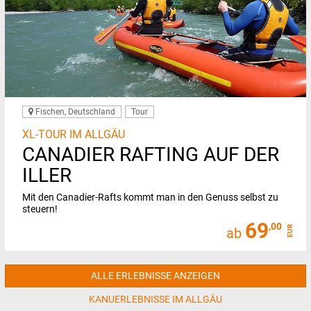
Fischen, Deutschland
Tour
XL-TOUR IM ALLGÄU
CANADIER RAFTING AUF DER
ILLER
Mit den Canadier-Rafts kommt man in den Genuss selbst zu
steuern!
69
,00
EUR
ab
ALLE ERLEBNISSE ANZEIGEN
KANUERLEBNISSE IM ALLGÄU