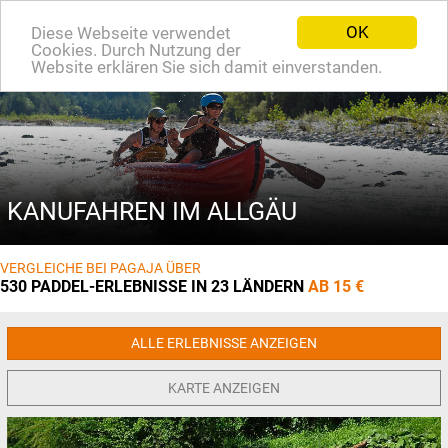
OK
Diese Webseite verwendet
EN
Cookies. Durch Nutzung der
Website erklären Sie sich damit einverstanden.
KANUFAHREN IM ALLGÄU
VERGLEICHE BEI PAGAJA ÜBER
530 PADDEL-ERLEBNISSE IN 23 LÄNDERN
AB 15 €
ALLE ERLEBNISSE ANZEIGEN
KARTE ANZEIGEN