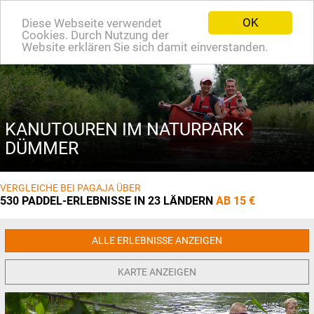
OK
Diese Webseite verwendet
EN
Cookies. Durch Nutzung der
Website erklären Sie sich damit einverstanden.
KANUTOUREN IM NATURPARK
DÜMMER
VERGLEICHE BEI PAGAJA ÜBER
530 PADDEL-ERLEBNISSE IN 23 LÄNDERN
AB 15 €
ALLE ERLEBNISSE ANZEIGEN
KARTE ANZEIGEN