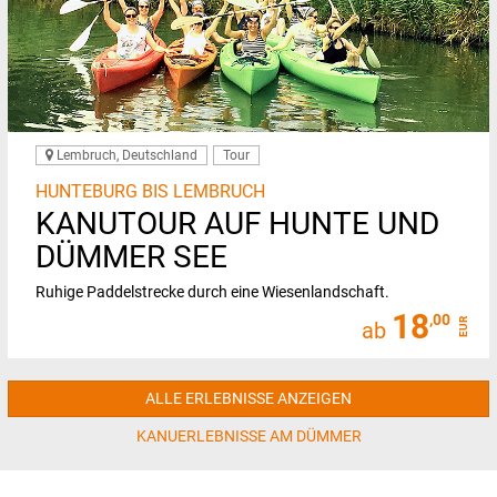
Lembruch, Deutschland
Tour
HUNTEBURG BIS LEMBRUCH
KANUTOUR AUF HUNTE UND
DÜMMER SEE
Ruhige Paddelstrecke durch eine Wiesenlandschaft.
18
,00
EUR
ab
ALLE ERLEBNISSE ANZEIGEN
KANUERLEBNISSE AM DÜMMER