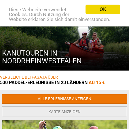
OK
Diese Webseite verwendet
EN
Cookies. Durch Nutzung der
Website erklären Sie sich damit einverstanden.
KANUTOUREN IN
NORDRHEINWESTFALEN
VERGLEICHE BEI PAGAJA ÜBER
530 PADDEL-ERLEBNISSE IN 23 LÄNDERN
AB 15 €
ALLE ERLEBNISSE ANZEIGEN
KARTE ANZEIGEN