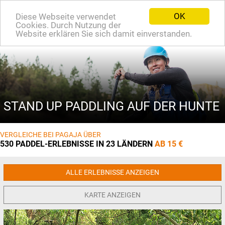
OK
Diese Webseite verwendet
EN
Cookies. Durch Nutzung der
Website erklären Sie sich damit einverstanden.
STAND UP PADDLING AUF DER HUNTE
VERGLEICHE BEI PAGAJA ÜBER
530 PADDEL-ERLEBNISSE IN 23 LÄNDERN
AB 15 €
ALLE ERLEBNISSE ANZEIGEN
KARTE ANZEIGEN