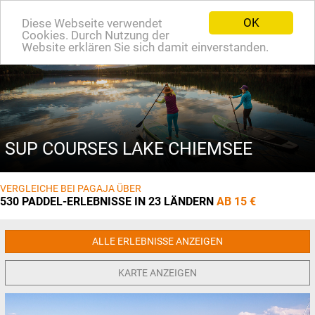
OK
Diese Webseite verwendet
EN
Cookies. Durch Nutzung der
Website erklären Sie sich damit einverstanden.
SUP COURSES LAKE CHIEMSEE
VERGLEICHE BEI PAGAJA ÜBER
530 PADDEL-ERLEBNISSE IN 23 LÄNDERN
AB 15 €
ALLE ERLEBNISSE ANZEIGEN
KARTE ANZEIGEN